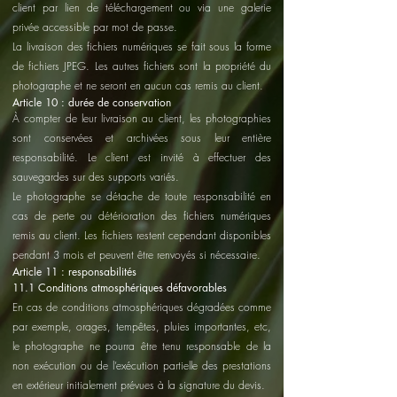
client par lien de téléchargement ou via une galerie
privée accessible par mot de passe.
La livraison des fichiers numériques se fait sous la forme
de fichiers JPEG. Les autres fichiers sont la propriété du
photographe et ne seront en aucun cas remis au client.
Article 10 : durée de conservation
À compter de leur livraison au client, les photographies
sont conservées et archivées sous leur entière
responsabilité. Le client est invité à effectuer des
sauvegardes sur des supports variés.
Le photographe se détache de toute responsabilité en
cas de perte ou détérioration des fichiers numériques
remis au client. Les fichiers restent cependant disponibles
pendant 3 mois et peuvent être renvoyés si nécessaire.
Article 11 : responsabilités
11.1 Conditions atmosphériques défavorables
En cas de conditions atmosphériques dégradées comme
par exemple, orages, tempêtes, pluies importantes, etc,
le photographe ne pourra être tenu responsable de la
non exécution ou de l’exécution partielle des prestations
en extérieur initialement prévues à la signature du devis.