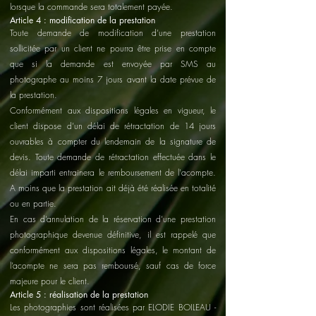
lorsque la commande sera totalement payée.
Article 4 : modification de la prestation
Toute demande de modification d’une prestation
sollicitée par un client ne pourra être prise en compte
que si la demande est envoyée par SMS au
photographe au moins 7 jours avant la date prévue de
la prestation.
Conformément aux dispositions légales en vigueur, le
client dispose d’un délai de rétractation de 14 jours
ouvrables à compter du lendemain de la signature de
devis. Toute demande de rétractation effectuée dans le
délai imparti entrainera le remboursement de l'acompte.
A moins que la prestation ait déjà été réalisée en totalité
ou en partie.
En cas d’annulation de la réservation d’une prestation
photographique devenue définitive, il est rappelé que
conformément aux dispositions légales, le montant de
l’acompte ne sera pas remboursé, sauf cas de force
majeure pour le client.
Article 5 : réalisation de la prestation
Les photographies sont réalisées par ELODIE BOILEAU -