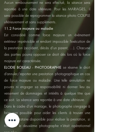
Aucun remboursement ne sera effectué, la séance sera
reportée à une date ultérieure. Pour les MARIAGES, il
sera possible de reprogrammer la séance photo COUPLE
ultérieurement et sans suppléments.
11.2 Force majeure ou maladie
Est considéré comme force majeure un événement
extérieur imprévisible et rendant impossible l’exécution de
la prestation (accident, décès d'un parent, ...). Chacune
des parties pourra opposer ce droit dès lors où la force
majeure est caractérisée.
ELODIE BOILEAU - PHOTOGRAPHIE
se réserve le droit
d’annuler/reporter une prestation photographique en cas
de force majeure ou maladie. Une telle annulation ne
pourra ni engager sa responsabilité ni donner lieu au
versement de dommages et intérêts à quelque titre que
ce soit. La séance sera reportée à une date ultérieure.
Dans le cadre d'un mariage, le photographe s’engage à
faire son possible pour aider les clients à trouver une
autre prestataire disponible pour réaliser la prestation, si
toutefois le deuxième photographe n'était opérationnel