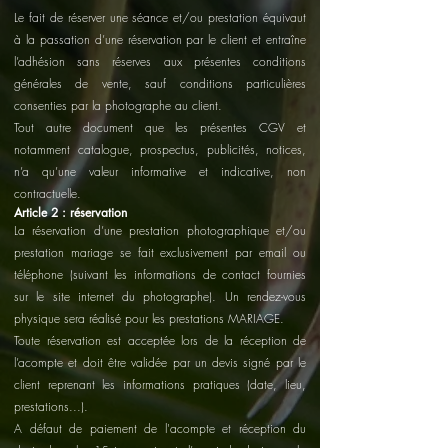
Le fait de réserver une séance et/ou prestation équivaut
à la passation d’une réservation par le client et entraîne
l’adhésion sans réserves aux présentes conditions
générales de vente, sauf conditions particulières
consenties par la photographe au client.
Tout autre document que les présentes CGV et
notamment catalogue, prospectus, publicités, notices,
n’a qu’une valeur informative et indicative, non
contractuelle.
Article 2 : réservation
La réservation d’une prestation photographique et/ou
prestation mariage se fait exclusivement par email ou
téléphone (suivant les informations de contact fournies
sur le site internet du photographe). Un rendez-vous
physique sera réalisé pour les prestations MARIAGE.
Toute réservation est acceptée lors de la réception de
l’acompte et doit être validée par un devis signé par le
client reprenant les informations pratiques (date, lieu,
prestations...).
A défaut de paiement de l'acompte et réception du