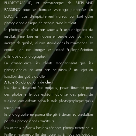
PHOTOGRAPHIE, et accompagné de STEPHANE
BASSINO pour les formules Mariage proposées en
DUO. En cas d’empêchement majeur, par tout autre
photographe désigné en accord avec le client.
Le photographe n’est pas soumis à une obligation de
résultat. Il met tous les moyens en œuvre pour fournir des
images de qualité, tel que stipulé dans la commande. Le
contenu de ces images est laissé à l’appréciation
artistique du photographe.
En conséquence, les clients reconnaissent que les
photographies ne sont pas soumises à un rejet en
fonction des goûts du client.
Article 6 : obligations du client
Les clients déclarent être majeurs, poser librement pour
des photos et le cas échéant autoriser des prises de
vues de leurs enfants selon le style photographique qu’ils
souhaitent.
Le photographe ne pourra être gêné durant sa prestation
par des photographes amateurs.
Les enfants présents lors des séances photos restent sous
l’entière responsabilité des parents. En cas de dégâts