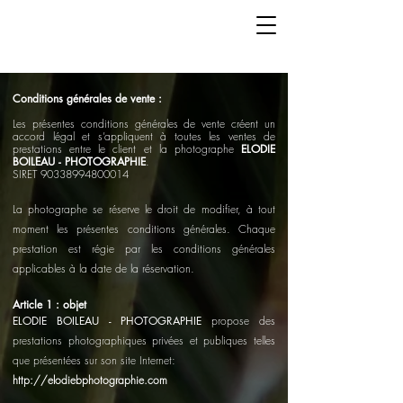
C.G.V
Conditions générales de vente
:
Les présentes conditions générales de vente créent un
accord légal et s’appliquent à toutes les ventes de
prestations entre le client et la photographe
ELODIE
BOILEAU - PHOTOGRAPHIE
.
SIRET
90338994800014
La photographe se réserve le droit de modifier, à tout
moment les présentes conditions générales. Chaque
prestation est régie par les conditions générales
applicables à la date de la réservation.
Article 1 : objet
ELODIE BOILEAU - PHOTOGRAPHIE
propose des
prestations photographiques privées et publiques telles
que présentées sur son site Internet:
http://elodiebphotographie.com