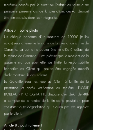
matériels causés par le client ou l’enfant ou toute autre
personne présente lors de la prestation, ceux-ci devront
être remboursés dans leur intégralité.
Article 7 : borne photo
Un chèque bancaire d'un montant de 1000€ (milles
euros) sera à remettre le matin de la prestation à titre de
Garantie. La borne ne pourra être installée à défaut de
la remise de Garantie. Il est précisé que le montant de la
garantie n'a pas pour effet de limiter la responsabilité
financière du Client qui pourra être engagée au-delà
dudit montant, le cas échant.
La Garantie sera restituée au Client à la fin de la
prestation et après vérification du matériel. ELODIE
BOILEAU - PHOTOGRAPHIE dispose d'un délai de 48h
à compter de la remise de la fin de la prestation pour
constater toute dégradation qui n'aurai pas été signalée
par le client.
Article 8 : post-traitement