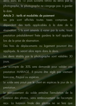
devis dans les 15 jours suivants l’envoi du devis par la
photographe, la photographe ne s’engage pas à garder
la date.
Article 3 : tarifs et modalités de paiement
Les prix sont affichés toutes taxes comprises et
dépendent des tarifs applicables à la date de la
réservation. S'ils sont amenés à varier par la suite, toute
prestation préalablement fixée gardera le tarif appliqué
lors de la prise de réservation.
Des frais de déplacements ou logement pourront être
appliqués. Ils seront alors repris dans le devis.
Les devis établis par la photographe sont valables 30
jours.
Un acompte de 30% sera demandé pour valider une
prestation MARIAGE. Il pourra être réglé par virement
bancaire, Paypal ou espèces.
Le solde sera payé par le client en espèces le jour de la
prestation.
Le non-paiement du solde entraîne l’annulation de la
livraison des photos, sans remboursement de l’acompte
reçu. La livraison finale des photos ne se fera que