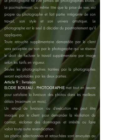
Le photographe ne livre jamais de photographies brutes.
Le post-traitement, au même titre que la prise de vue, est
propre au photographe et fait partie intégrante de son
travail, son style et son univers artistique. Le
photographe est le seul à décider du post-traitement qu’il
appliquera.
Toute retouche supplémentaire demandée par le client
sera acceptée ou non par le photographe qui se réserve
le droit de facturer le travail supplémentaire par image
selon les tarifs en vigueur.
Seules les photographies traitées par la photographes
seront exploitables par les deux parties.
Article 9 : livraison
ELODIE BOILEAU - PHOTOGRAPHIE
met tout en œuvre
pour satisfaire la livraison des photos dans les meilleurs
délais (maximum un mois).
Un retard de livraison ou d’exécution ne peut être
invoqué par le client pour demander la résiliation du
contrat, réclamer des dommages et intérêts ou faire
valoir toute autre revendication.
Les photos sélectionnées et retouchées sont envoyées au